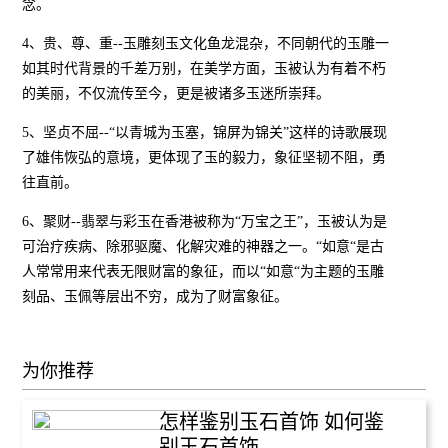
念。
4、贵、尊、重--玉雕刻玉文化鱼龙混杂，不同朝代的玉雕一
如其时代背景的千差万别，在美学方面，玉被认为有着不朽
的美丽，不仅流传至今，更是被诸多玉迷所崇拜。
5、坚贞不屈--“以青城为玉塞，锦屏为锦关”这样的诗歌展现
了雄伟恢弘的意境，更体现了玉的毅力，象征坚韧不阻，勇
往直前。
6、聚财--翡翠与彩玉在香港被称为“万宝之王”，玉被认为是
可治疗疾病、除邪驱魔、化解灾难的神器之一。“如意“是古
人常常用来代表无限财富的象征，而以“如意“为主题的玉雕
刻品、玉佩等层出不穷，成为了财富象征。
为你推荐
怎样鉴别玉石首饰 如何鉴
别玉石首饰