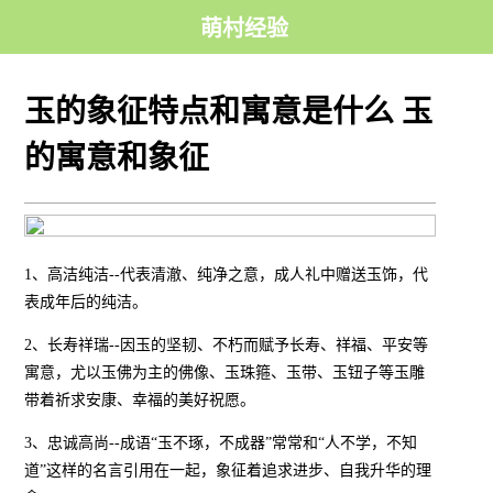
萌村经验
玉的象征特点和寓意是什么 玉
的寓意和象征
1、高洁纯洁--代表清澈、纯净之意，成人礼中赠送玉饰，代
表成年后的纯洁。
2、长寿祥瑞--因玉的坚韧、不朽而赋予长寿、祥福、平安等
寓意，尤以玉佛为主的佛像、玉珠箍、玉带、玉钮子等玉雕
带着祈求安康、幸福的美好祝愿。
3、忠诚高尚--成语“玉不琢，不成器”常常和“人不学，不知
道”这样的名言引用在一起，象征着追求进步、自我升华的理